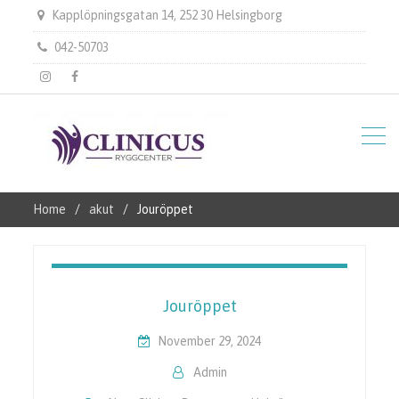
Kapplöpningsgatan 14, 252 30 Helsingborg
042-50703
instagram
Facebook
Home
akut
Jouröppet
Jouröppet
November 29, 2024
Admin