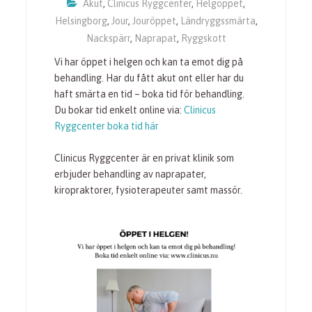
Akut
,
Clinicus Ryggcenter
,
Helgöppet
,
Helsingborg
,
Jour
,
Jouröppet
,
Ländryggssmärta
,
Nackspärr
,
Naprapat
,
Ryggskott
Vi har öppet i helgen och kan ta emot dig på
behandling. Har du fått akut ont eller har du
haft smärta en tid – boka tid för behandling.
Du bokar tid enkelt online via:
Clinicus
Ryggcenter boka tid här
Clinicus Ryggcenter är en privat klinik som
erbjuder behandling av naprapater,
kiropraktorer, fysioterapeuter samt massör.