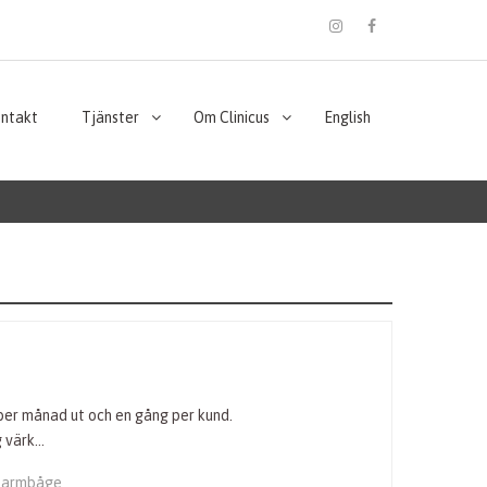
instagram
Facebook
ontakt
Tjänster
Om Clinicus
English
ber månad ut och en gång per kund.
g värk…
sarmbåge