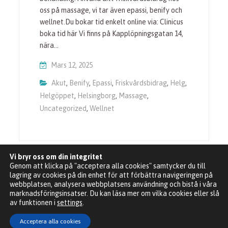
oss på massage, vi tar även epassi, benify och
wellnet.Du bokar tid enkelt online via: Clinicus
boka tid här Vi finns på Kapplöpningsgatan 14,
nära…
Mars 12, 2025
Akut
,
Benify
,
Epassi
,
Friskvårdsbidrag
,
Helg
,
Helgöppet
,
Helsingborg
,
Massage
,
Uncategorized
,
Wellnet
Vi bryr oss om din integritet
Genom att klicka på "acceptera alla cookies" samtycker du till
lagring av cookies på din enhet för att förbättra navigeringen på
webbplatsen, analysera webbplatsens användning och bistå i våra
marknadsföringsinsatser. Du kan läsa mer om vilka cookies eller slå
Clinicus Ryggcenter Kapplöpningsgatan 14, 252 30
av funktionen i
settings
.
Helsingborg. 2021 Copyright © All rights reserved.
Acceptera alla cookies
Medical Way by
ProDesigns