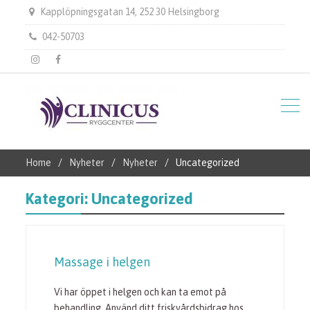
Kapplöpningsgatan 14, 252 30 Helsingborg
042-50703
instagram
Facebook
Home
Nyheter
Nyheter
Uncategorized
Kategori:
Uncategorized
Massage i helgen
Vi har öppet i helgen och kan ta emot på
behandling. Använd ditt friskvårdsbidrag hos