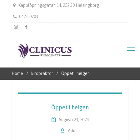
Kapplöpningsgatan 14, 252 30 Helsingborg
042-50703
instagram
Facebook
Home
kiropraktor
Öppet i helgen
Öppet i helgen
Augusti 23, 2024
Admin