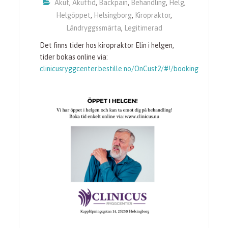
Akut
,
Akuttid
,
Backpain
,
Behandling
,
Helg
,
Helgöppet
,
Helsingborg
,
Kiropraktor
,
Ländryggssmärta
,
Legitimerad
Det finns tider hos kiropraktor Elin i helgen,
tider bokas online via:
clinicusryggcenter.bestille.no/OnCust2/#!/booking