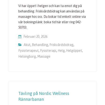
Vi har öppet i helgen och kan ta emot dig på
behandling. Friskvårdsbidrag kan användas på
massage hos oss. Du bokar tid enkelt online via
vår bokningslänk: boka tid här eller ring 042-
50703.
Februari 20, 2026
Akut
,
Behandling
,
Friskvårdsbidrag
,
Fysioterapeut
,
Fysioterapi
,
Helg
,
Helgöppet
,
Helsingborg
,
Massage
Tävling på Nordic Wellness
Rännarbanan