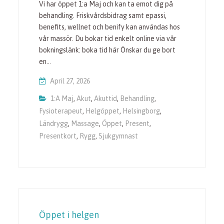
Vi har öppet 1:a Maj och kan ta emot dig på
behandling. Friskvårdsbidrag samt epassi,
benefits, wellnet och benify kan användas hos
vår massör. Du bokar tid enkelt online via vår
bokningslänk: boka tid här Önskar du ge bort
en…
April 27, 2026
1:a Maj
,
Akut
,
Akuttid
,
Behandling
,
Fysioterapeut
,
Helgöppet
,
Helsingborg
,
Ländrygg
,
Massage
,
Öppet
,
Present
,
Presentkort
,
Rygg
,
Sjukgymnast
Öppet i helgen