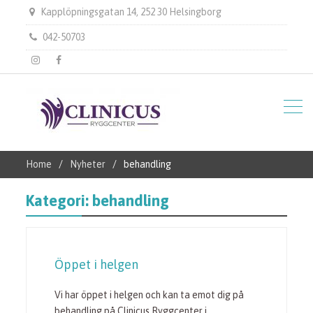
Kapplöpningsgatan 14, 252 30 Helsingborg
042-50703
instagram
Facebook
Home
Nyheter
behandling
Kategori:
behandling
Öppet i helgen
Vi har öppet i helgen och kan ta emot dig på
behandling på Clinicus Ryggcenter i