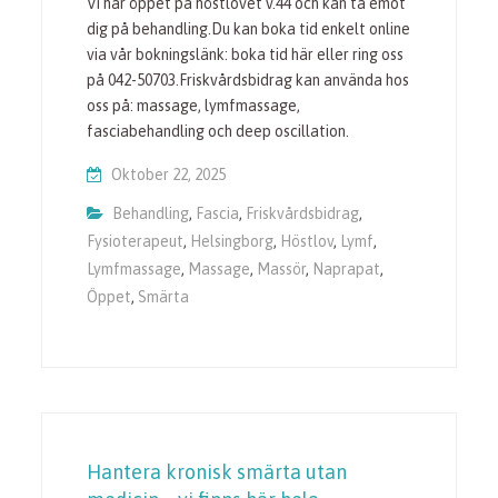
Vi har öppet på höstlovet v.44 och kan ta emot
dig på behandling.Du kan boka tid enkelt online
via vår bokningslänk: boka tid här eller ring oss
på 042-50703.Friskvårdsbidrag kan använda hos
oss på: massage, lymfmassage,
fasciabehandling och deep oscillation.
Oktober 22, 2025
Behandling
,
Fascia
,
Friskvårdsbidrag
,
Fysioterapeut
,
Helsingborg
,
Höstlov
,
Lymf
,
Lymfmassage
,
Massage
,
Massör
,
Naprapat
,
Öppet
,
Smärta
Hantera kronisk smärta utan