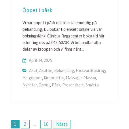
Öppet i påsk
Vi har öppet i påsk och kan ta emot dig på
behandling. Du bokar tid enkelt online via vår
bokningslänk: Clinicus Ryggcenter boka tid här
eller ring oss på 042-50703. Vi behandlar alla
delar av kroppen och vi finns nära…
April 14, 2025
Akut
,
Akuttid
,
Behandling
,
Friskvårdsbidrag
,
Helgöppet
,
Kiropraktor
,
Massage
,
Massör
,
Nyheter
,
Öppet
,
Påsk
,
Presentkort
,
Smärta
Inläggsnavigering
1
2
…
10
Nästa