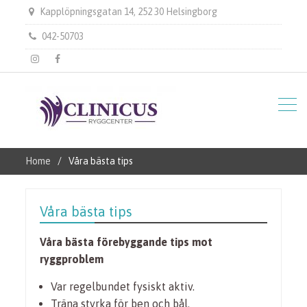
Kapplöpningsgatan 14, 252 30 Helsingborg
042-50703
instagram
Facebook
Home
Våra bästa tips
Våra bästa tips
Våra bästa förebyggande tips mot
ryggproblem
Var regelbundet fysiskt aktiv.
Träna styrka för ben och bål.