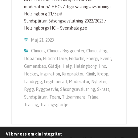
moderator på HHCs årliga säsongsavslutning i
Helsingborg 21/5 på
Sundspärlan.Säsongsavslutning 2022/2023 /
Helsingborgs HC – Svenskalag.se
Maj 21, 2023
Clinicus
,
Clinicus Ryggcenter
,
Clinicushbg
,
Dopamin
,
Elitidrottare
,
Endorfin
,
Energi
,
Event
,
Gemenskap
,
Glädje
,
Helg
,
Helsingborg
,
Hhc
,
Hockey
,
Inspiration
,
Kiropraktor
,
Klinik
,
Kropp
,
Ländrygg
,
Legitimerad
,
Moderator
,
Nyheter
,
Rygg
,
Ryggbesvär
,
Säsongsavslutning
,
Skratt
,
Sundspärlan
,
Team
,
Tillsammans
,
Träna
,
Träning
,
Träningsglädje
Vi bryr oss om din integritet