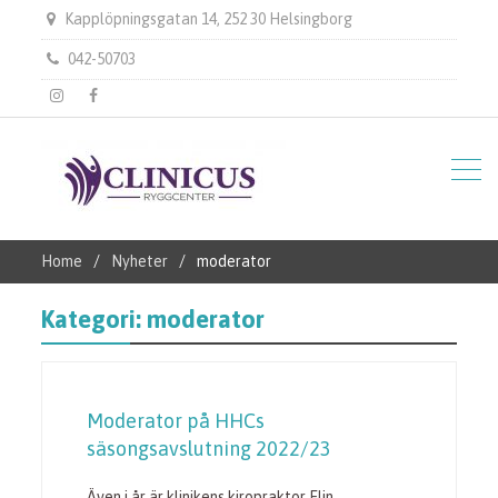
Kapplöpningsgatan 14, 252 30 Helsingborg
042-50703
instagram
Facebook
Home
Nyheter
moderator
Kategori:
moderator
Moderator på HHCs
säsongsavslutning 2022/23
Även i år är klinikens kiropraktor Elin