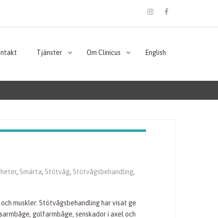
instagram
Facebook
ontakt
Tjänster
Om Clinicus
English
heter
,
Smärta
,
Stötvåg
,
Stötvågsbehandling
,
 och muskler. Stötvågsbehandling har visat ge
nnisarmbåge, golfarmbåge, senskador i axel och