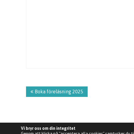
Inläggsnavigering
Boka föreläsning 2025
Vi bryr oss om din integritet
Genom att klicka på "acceptera alla cookies" samtycker du ti