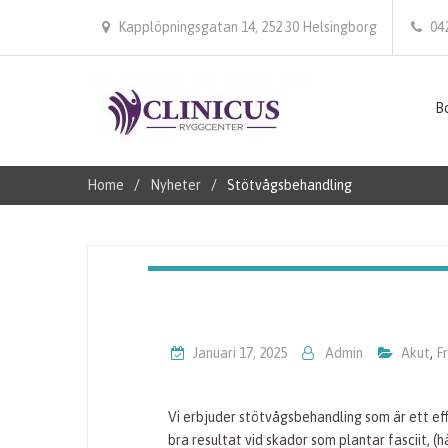
Kapplöpningsgatan 14, 252 30 Helsingborg
04
Bo
Home
Nyheter
Stötvågsbehandling
Januari 17, 2025
Admin
Akut
,
F
Vi erbjuder stötvågsbehandling som är ett ef
bra resultat vid skador som plantar fasciit, 