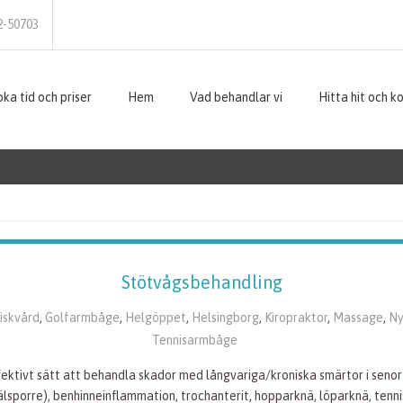
2-50703
ka tid och priser
Hem
Vad behandlar vi
Hitta hit och k
Stötvågsbehandling
riskvård
,
Golfarmbåge
,
Helgöppet
,
Helsingborg
,
Kiropraktor
,
Massage
,
Ny
Tennisarmbåge
fektivt sätt att behandla skador med långvariga/kroniska smärtor i senor
(hälsporre), benhinneinflammation, trochanterit, hopparknä, löparknä, te