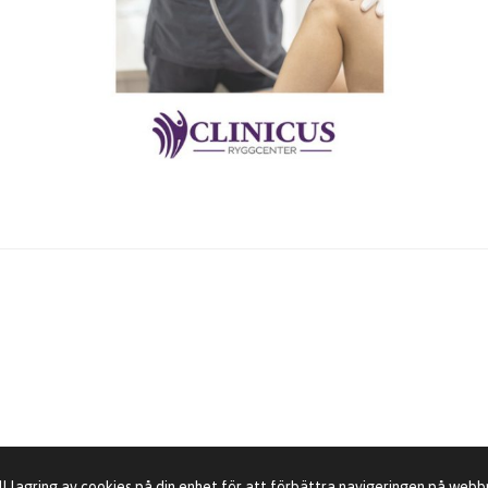
ll lagring av cookies på din enhet för att förbättra navigeringen på web