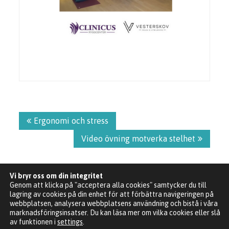
Inläggsnavigering
Ergonomi och stress
Video övning motverka stelhet
Vi bryr oss om din integritet
Genom att klicka på "acceptera alla cookies" samtycker du till
lagring av cookies på din enhet för att förbättra navigeringen på
webbplatsen, analysera webbplatsens användning och bistå i våra
marknadsföringsinsatser. Du kan läsa mer om vilka cookies eller slå
Clinicus Ryggcenter Kapplöpningsgatan 14, 252 30
av funktionen i
settings
.
Helsingborg. 2021 Copyright © All rights reserved.