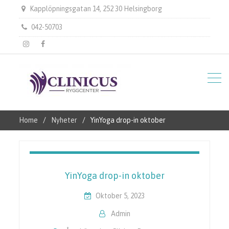
Kapplöpningsgatan 14, 252 30 Helsingborg
042-50703
instagram
Facebook
Home
Nyheter
YinYoga drop-in oktober
YinYoga drop-in oktober
Oktober 5, 2023
Admin