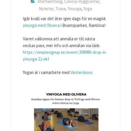
Återhämtning
,
Clinicus Ryggcenter
,
Nyheter
,
Träna
,
Yinyoga
,
Yoga
Igår kväll var det åter igen dags för en magisk
yinyoga med Olivera
i Brunnsparken, Ramlösa!
Varmt välkomna att anmäla er till nästa
veckas pass, mer info och anmälan via länk:
https://simplesignup.se/event/208980-drop-in-
yinyoga-11-okt
Yogan är i samarbete med
Vesterskovs
.