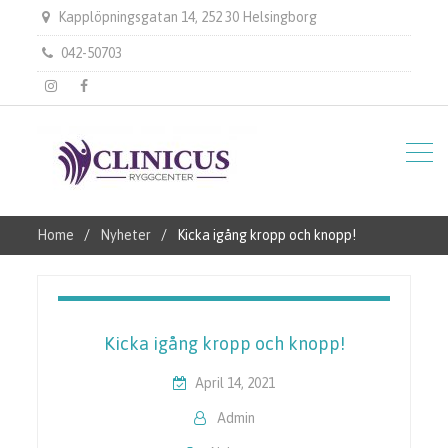
Kapplöpningsgatan 14, 252 30 Helsingborg
042-50703
instagram
Facebook
Home
Nyheter
Kicka igång kropp och knopp!
Kicka igång kropp och knopp!
April 14, 2021
Admin