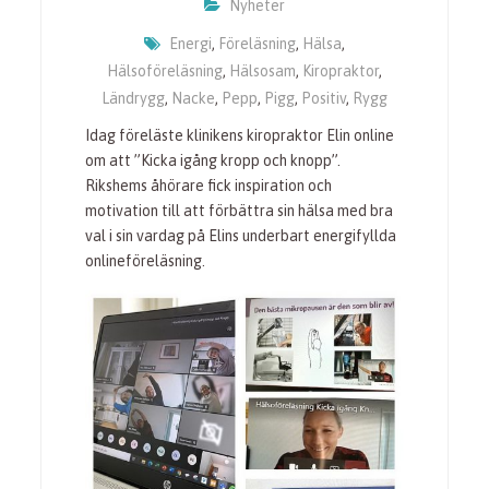
Nyheter
Energi
,
Föreläsning
,
Hälsa
,
Hälsoföreläsning
,
Hälsosam
,
Kiropraktor
,
Ländrygg
,
Nacke
,
Pepp
,
Pigg
,
Positiv
,
Rygg
Idag föreläste klinikens kiropraktor Elin online
om att ”Kicka igång kropp och knopp”.
Rikshems åhörare fick inspiration och
motivation till att förbättra sin hälsa med bra
val i sin vardag på Elins underbart energifyllda
onlineföreläsning.