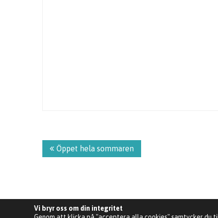
Inläggsnavigering
Öppet hela sommaren
Vi bryr oss om din integritet
Genom att klicka på "acceptera alla cookies" samtycker du ti