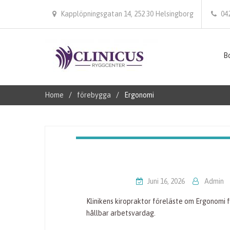
Kapplöpningsgatan 14, 252 30 Helsingborg
04
Bo
Home
förebygga
Ergonomi
Juni 16, 2026
Admin
Klinikens kiropraktor föreläste om Ergonomi 
hållbar arbetsvardag.