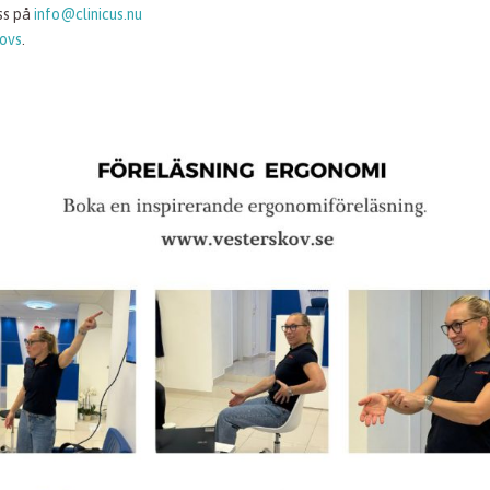
oss på
info@clinicus.nu
ovs
.