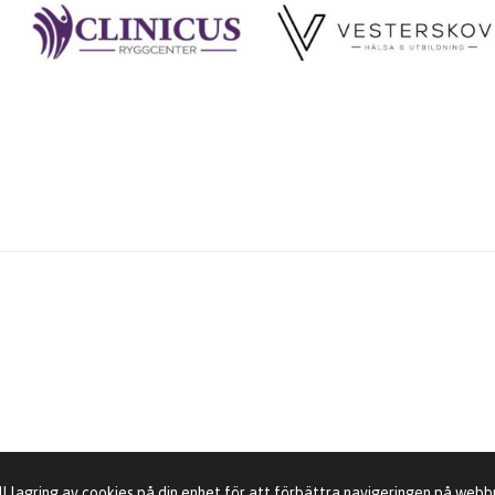
ll lagring av cookies på din enhet för att förbättra navigeringen på web