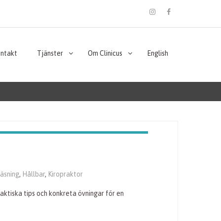
instagram
Facebook
ontakt
Tjänster
Om Clinicus
English
läsning
,
Hållbar
,
Kiropraktor
ktiska tips och konkreta övningar för en