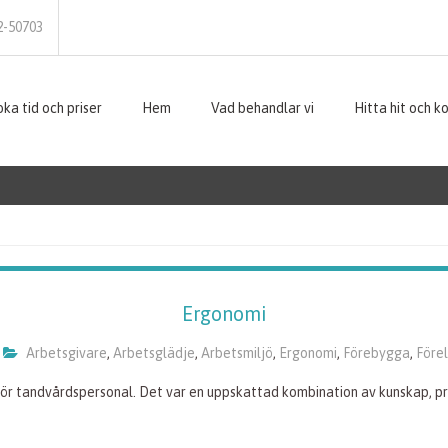
2-50703
ka tid och priser
Hem
Vad behandlar vi
Hitta hit och k
Ergonomi
Arbetsgivare
,
Arbetsglädje
,
Arbetsmiljö
,
Ergonomi
,
Förebygga
,
Före
för tandvårdspersonal. Det var en uppskattad kombination av kunskap, pra