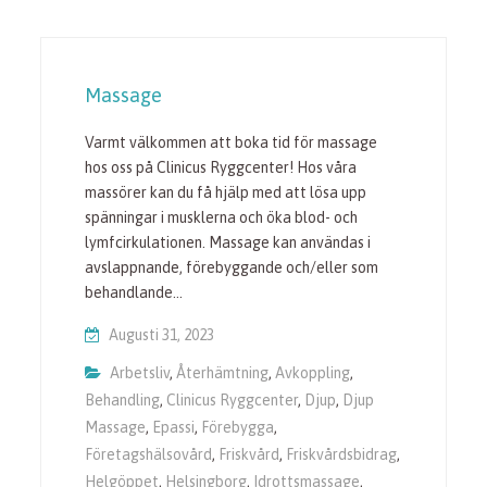
Massage
Varmt välkommen att boka tid för massage
hos oss på Clinicus Ryggcenter! Hos våra
massörer kan du få hjälp med att lösa upp
spänningar i musklerna och öka blod- och
lymfcirkulationen. Massage kan användas i
avslappnande, förebyggande och/eller som
behandlande…
Augusti 31, 2023
Arbetsliv
,
Återhämtning
,
Avkoppling
,
Behandling
,
Clinicus Ryggcenter
,
Djup
,
Djup
Massage
,
Epassi
,
Förebygga
,
Företagshälsovård
,
Friskvård
,
Friskvårdsbidrag
,
Helgöppet
,
Helsingborg
,
Idrottsmassage
,