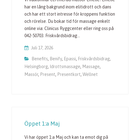
har en lång bakgrund inom elitidrott och dans
och har ett stort intresse för kroppens funktion
och rörelse. Du bokar tid för massage enkelt
online via: Clinicus Ryggcenter eller ring oss på
042-50703. Friskvårdsbidrag…
Juli 17, 2026
Benefits
,
Benify
,
Epassi
,
Friskvårdsbidrag
,
Helsingborg
,
Idrottsmassage
,
Massage
,
Massör
,
Present
,
Presentkort
,
Wellnet
Öppet 1:a Maj
Vi har öppet 1:a Maj och kan ta emot dig på