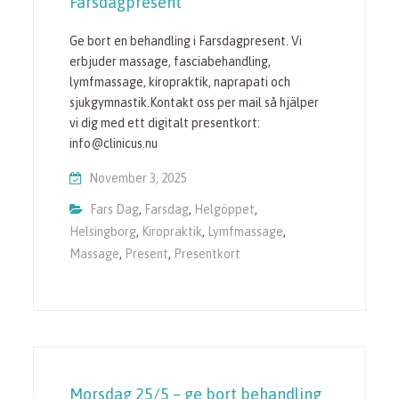
Farsdagpresent
Ge bort en behandling i Farsdagpresent. Vi
erbjuder massage, fasciabehandling,
lymfmassage, kiropraktik, naprapati och
sjukgymnastik.Kontakt oss per mail så hjälper
vi dig med ett digitalt presentkort:
info@clinicus.nu
November 3, 2025
Fars Dag
,
Farsdag
,
Helgöppet
,
Helsingborg
,
Kiropraktik
,
Lymfmassage
,
Massage
,
Present
,
Presentkort
Morsdag 25/5 – ge bort behandling