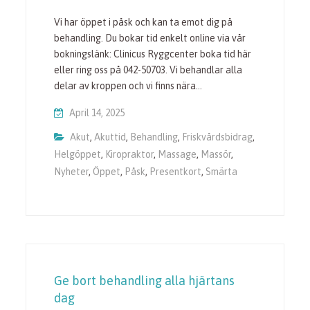
Vi har öppet i påsk och kan ta emot dig på
behandling. Du bokar tid enkelt online via vår
bokningslänk: Clinicus Ryggcenter boka tid här
eller ring oss på 042-50703. Vi behandlar alla
delar av kroppen och vi finns nära…
April 14, 2025
Akut
,
Akuttid
,
Behandling
,
Friskvårdsbidrag
,
Helgöppet
,
Kiropraktor
,
Massage
,
Massör
,
Nyheter
,
Öppet
,
Påsk
,
Presentkort
,
Smärta
Ge bort behandling alla hjärtans
dag