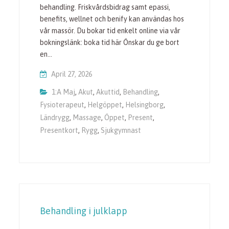
behandling. Friskvårdsbidrag samt epassi,
benefits, wellnet och benify kan användas hos
vår massör. Du bokar tid enkelt online via vår
bokningslänk: boka tid här Önskar du ge bort
en…
April 27, 2026
1:a Maj
,
Akut
,
Akuttid
,
Behandling
,
Fysioterapeut
,
Helgöppet
,
Helsingborg
,
Ländrygg
,
Massage
,
Öppet
,
Present
,
Presentkort
,
Rygg
,
Sjukgymnast
Behandling i julklapp