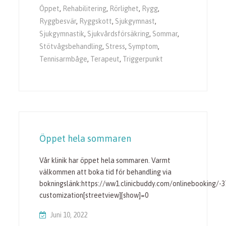
Öppet
,
Rehabilitering
,
Rörlighet
,
Rygg
,
Ryggbesvär
,
Ryggskott
,
Sjukgymnast
,
Sjukgymnastik
,
Sjukvårdsförsäkring
,
Sommar
,
Stötvågsbehandling
,
Stress
,
Symptom
,
Tennisarmbåge
,
Terapeut
,
Triggerpunkt
Öppet hela sommaren
Vår klinik har öppet hela sommaren. Varmt
välkommen att boka tid för behandling via
bokningslänk:https://ww1.clinicbuddy.com/onlinebooking/-
customization[streetview][show]=0
Juni 10, 2022