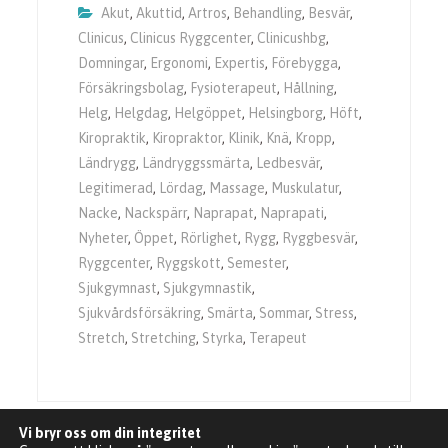
Akut
,
Akuttid
,
Artros
,
Behandling
,
Besvär
,
Clinicus
,
Clinicus Ryggcenter
,
Clinicushbg
,
Domningar
,
Ergonomi
,
Expertis
,
Förebygga
,
Försäkringsbolag
,
Fysioterapeut
,
Hållning
,
Helg
,
Helgdag
,
Helgöppet
,
Helsingborg
,
Höft
,
Kiropraktik
,
Kiropraktor
,
Klinik
,
Knä
,
Kropp
,
Ländrygg
,
Ländryggssmärta
,
Ledbesvär
,
Legitimerad
,
Lördag
,
Massage
,
Muskulatur
,
Nacke
,
Nackspärr
,
Naprapat
,
Naprapati
,
Nyheter
,
Öppet
,
Rörlighet
,
Rygg
,
Ryggbesvär
,
Ryggcenter
,
Ryggskott
,
Semester
,
Sjukgymnast
,
Sjukgymnastik
,
Sjukvårdsförsäkring
,
Smärta
,
Sommar
,
Stress
,
Stretch
,
Stretching
,
Styrka
,
Terapeut
Vi bryr oss om din integritet