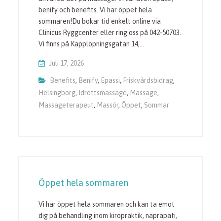
benify och benefits. Vi har öppet hela
sommaren!Du bokar tid enkelt online via
Clinicus Ryggcenter eller ring oss på 042-50703.
Vi finns på Kapplöpningsgatan 14,…
Juli 17, 2026
Benefits
,
Benify
,
Epassi
,
Friskvårdsbidrag
,
Helsingborg
,
Idrottsmassage
,
Massage
,
Massageterapeut
,
Massör
,
Öppet
,
Sommar
Öppet hela sommaren
Vi har öppet hela sommaren och kan ta emot
dig på behandling inom kiropraktik, naprapati,