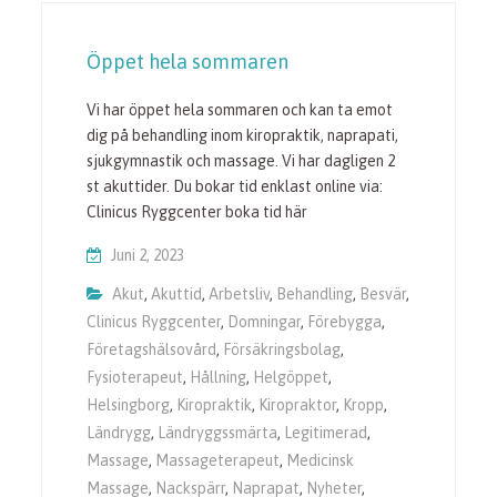
Öppet hela sommaren
Vi har öppet hela sommaren och kan ta emot
dig på behandling inom kiropraktik, naprapati,
sjukgymnastik och massage. Vi har dagligen 2
st akuttider. Du bokar tid enklast online via:
Clinicus Ryggcenter boka tid här
Juni 2, 2023
Akut
,
Akuttid
,
Arbetsliv
,
Behandling
,
Besvär
,
Clinicus Ryggcenter
,
Domningar
,
Förebygga
,
Företagshälsovård
,
Försäkringsbolag
,
Fysioterapeut
,
Hållning
,
Helgöppet
,
Helsingborg
,
Kiropraktik
,
Kiropraktor
,
Kropp
,
Ländrygg
,
Ländryggssmärta
,
Legitimerad
,
Massage
,
Massageterapeut
,
Medicinsk
Massage
,
Nackspärr
,
Naprapat
,
Nyheter
,