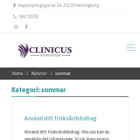
Kapplöpningsgatan 14, 252 30 Helsingborg
042-50703
instagram
Facebook
Home
Nyheter
sommar
Kategori:
sommar
Använd ditt friskvårdsbidrag
Använd ditt friskvårdsbidrag. Hos oss kan du
använda det på massage. Vi tar även epassi,