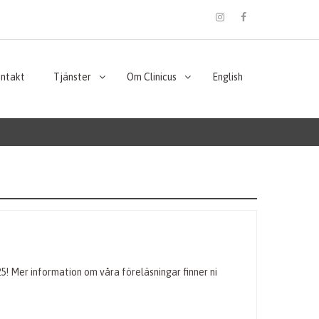
instagram
Facebook
ontakt
Tjänster
Om Clinicus
English
5! Mer information om våra föreläsningar finner ni