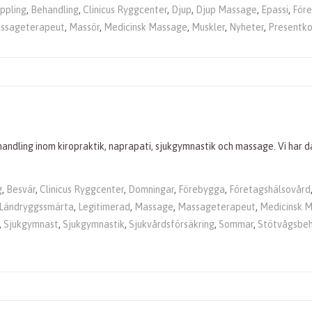
ppling
,
Behandling
,
Clinicus Ryggcenter
,
Djup
,
Djup Massage
,
Epassi
,
För
ssageterapeut
,
Massör
,
Medicinsk Massage
,
Muskler
,
Nyheter
,
Presentko
dling inom kiropraktik, naprapati, sjukgymnastik och massage. Vi har dagl
g
,
Besvär
,
Clinicus Ryggcenter
,
Domningar
,
Förebygga
,
Företagshälsovård
Ländryggssmärta
,
Legitimerad
,
Massage
,
Massageterapeut
,
Medicinsk 
,
Sjukgymnast
,
Sjukgymnastik
,
Sjukvårdsförsäkring
,
Sommar
,
Stötvågsbeh