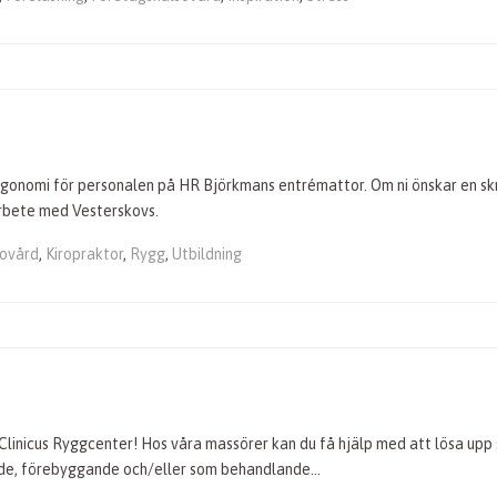
rgonomi för personalen på HR Björkmans entrémattor. Om ni önskar en skrä
marbete med Vesterskovs.
sovård
,
Kiropraktor
,
Rygg
,
Utbildning
linicus Ryggcenter! Hos våra massörer kan du få hjälp med att lösa upp 
nde, förebyggande och/eller som behandlande…