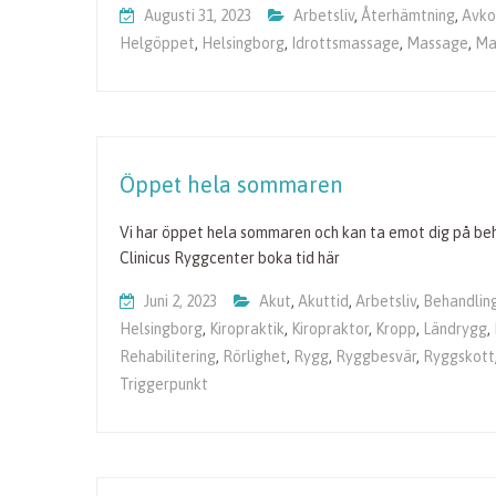
Augusti 31, 2023
Arbetsliv
,
Återhämtning
,
Avko
Helgöppet
,
Helsingborg
,
Idrottsmassage
,
Massage
,
Ma
Öppet hela sommaren
Vi har öppet hela sommaren och kan ta emot dig på behan
Clinicus Ryggcenter boka tid här
Juni 2, 2023
Akut
,
Akuttid
,
Arbetsliv
,
Behandlin
Helsingborg
,
Kiropraktik
,
Kiropraktor
,
Kropp
,
Ländrygg
,
Rehabilitering
,
Rörlighet
,
Rygg
,
Ryggbesvär
,
Ryggskott
Triggerpunkt