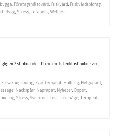
ebygga
,
Företagshälsovård
,
Friskvård
,
Friskvårdsbidrag
,
rt
,
Rygg
,
Stress
,
Terapeut
,
Wellnet
igen 2 st akuttider. Du bokar tid enklast online via:
,
Försäkringsbolag
,
Fysioterapeut
,
Hållning
,
Helgöppet
,
Massage
,
Nackspärr
,
Naprapat
,
Nyheter
,
Öppet
,
andling
,
Stress
,
Symptom
,
Tennisarmbåge
,
Terapeut
,