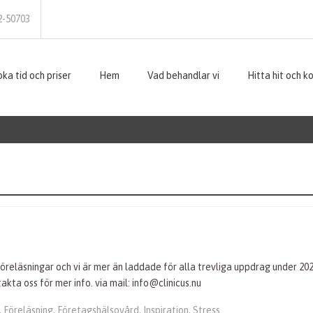
2-50703
ka tid och priser
Hem
Vad behandlar vi
Hitta hit och k
reläsningar och vi är mer än laddade för alla trevliga uppdrag under 202
kta oss för mer info. via mail: info@clinicus.nu
,
Föreläsning
,
Företagshälsovård
,
Inspiration
,
Stress