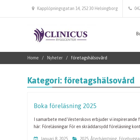
Kapplöpningsgatan 14, 252 30 Helsingborg
04
Bo
Home
Nyheter
företagshälsovård
Kategori:
företagshälsovård
Boka föreläsning 2025
I samarbete med Vesterskovs erbjuder vi inspirerande fö
här: Föreläsningar För en skräddarsydd föreläsning konta
Januari 8, 2025
2025
,
Återhämtning
,
Förebygga