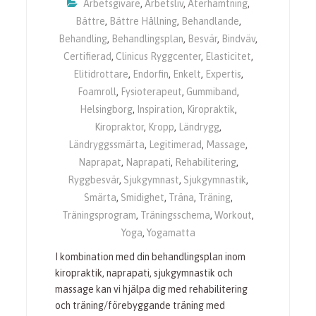
Arbetsgivare
,
Arbetsliv
,
Återhämtning
,
Bättre
,
Bättre Hållning
,
Behandlande
,
Behandling
,
Behandlingsplan
,
Besvär
,
Bindväv
,
Certifierad
,
Clinicus Ryggcenter
,
Elasticitet
,
Elitidrottare
,
Endorfin
,
Enkelt
,
Expertis
,
Foamroll
,
Fysioterapeut
,
Gummiband
,
Helsingborg
,
Inspiration
,
Kiropraktik
,
Kiropraktor
,
Kropp
,
Ländrygg
,
Ländryggssmärta
,
Legitimerad
,
Massage
,
Naprapat
,
Naprapati
,
Rehabilitering
,
Ryggbesvär
,
Sjukgymnast
,
Sjukgymnastik
,
Smärta
,
Smidighet
,
Träna
,
Träning
,
Träningsprogram
,
Träningsschema
,
Workout
,
Yoga
,
Yogamatta
I kombination med din behandlingsplan inom
kiropraktik, naprapati, sjukgymnastik och
massage kan vi hjälpa dig med rehabilitering
och träning/förebyggande träning med