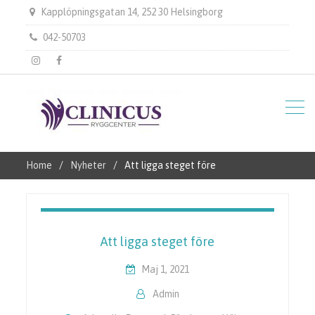
Kapplöpningsgatan 14, 252 30 Helsingborg
042-50703
instagram
Facebook
Home
Nyheter
Att ligga steget före
Att ligga steget före
Maj 1, 2021
Admin