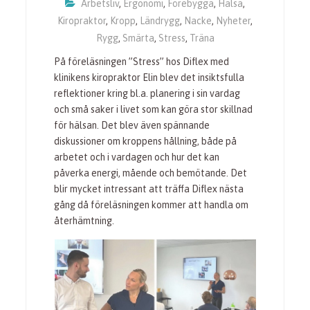
Arbetsliv
,
Ergonomi
,
Förebygga
,
Hälsa
,
Kiropraktor
,
Kropp
,
Ländrygg
,
Nacke
,
Nyheter
,
Rygg
,
Smärta
,
Stress
,
Träna
På föreläsningen ”Stress” hos Diflex med
klinikens kiropraktor Elin blev det insiktsfulla
reflektioner kring bl.a. planering i sin vardag
och små saker i livet som kan göra stor skillnad
för hälsan. Det blev även spännande
diskussioner om kroppens hållning, både på
arbetet och i vardagen och hur det kan
påverka energi, mående och bemötande. Det
blir mycket intressant att träffa Diflex nästa
gång då föreläsningen kommer att handla om
återhämtning.