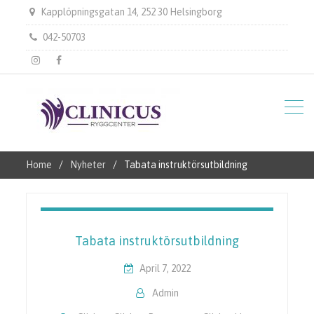
Kapplöpningsgatan 14, 252 30 Helsingborg
042-50703
instagram
Facebook
Home
Nyheter
Tabata instruktörsutbildning
Tabata instruktörsutbildning
April 7, 2022
Admin