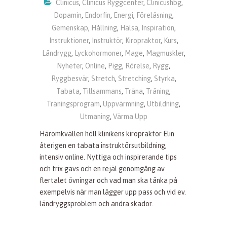
Clinicus
,
Clinicus Ryggcenter
,
Clinicushbg
,
Dopamin
,
Endorfin
,
Energi
,
Föreläsning
,
Gemenskap
,
Hållning
,
Hälsa
,
Inspiration
,
Instruktioner
,
Instruktör
,
Kiropraktor
,
Kurs
,
Ländrygg
,
Lyckohormoner
,
Mage
,
Magmuskler
,
Nyheter
,
Online
,
Pigg
,
Rörelse
,
Rygg
,
Ryggbesvär
,
Stretch
,
Stretching
,
Styrka
,
Tabata
,
Tillsammans
,
Träna
,
Träning
,
Träningsprogram
,
Uppvärmning
,
Utbildning
,
Utmaning
,
Värma Upp
Häromkvällen höll klinikens kiropraktor Elin
återigen en tabata instruktörsutbildning,
intensiv online. Nyttiga och inspirerande tips
och trix gavs och en rejäl genomgång av
flertalet övningar och vad man ska tänka på
exempelvis när man lägger upp pass och vid ev.
ländryggsproblem och andra skador.