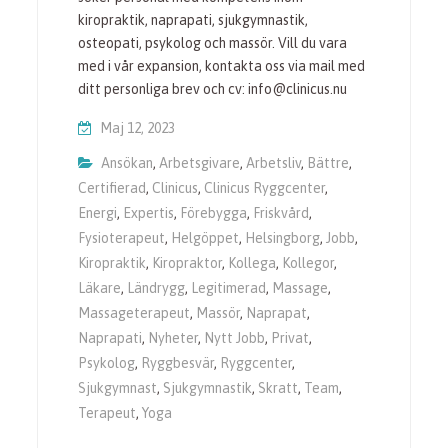
kiropraktik, naprapati, sjukgymnastik,
osteopati, psykolog och massör. Vill du vara
med i vår expansion, kontakta oss via mail med
ditt personliga brev och cv: info@clinicus.nu
Maj 12, 2023
Ansökan
,
Arbetsgivare
,
Arbetsliv
,
Bättre
,
Certifierad
,
Clinicus
,
Clinicus Ryggcenter
,
Energi
,
Expertis
,
Förebygga
,
Friskvård
,
Fysioterapeut
,
Helgöppet
,
Helsingborg
,
Jobb
,
Kiropraktik
,
Kiropraktor
,
Kollega
,
Kollegor
,
Läkare
,
Ländrygg
,
Legitimerad
,
Massage
,
Massageterapeut
,
Massör
,
Naprapat
,
Naprapati
,
Nyheter
,
Nytt Jobb
,
Privat
,
Psykolog
,
Ryggbesvär
,
Ryggcenter
,
Sjukgymnast
,
Sjukgymnastik
,
Skratt
,
Team
,
Terapeut
,
Yoga