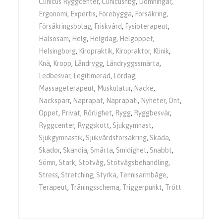
Clinicus Ryggcenter
,
Clinicushbg
,
Domningar
,
Ergonomi
,
Expertis
,
Förebygga
,
Försäkring
,
Försäkringsbolag
,
Friskvård
,
Fysioterapeut
,
Hälsosam
,
Helg
,
Helgdag
,
Helgöppet
,
Helsingborg
,
Kiropraktik
,
Kiropraktor
,
Klinik
,
Knä
,
Kropp
,
Ländrygg
,
Ländryggssmärta
,
Ledbesvär
,
Legitimerad
,
Lördag
,
Massageterapeut
,
Muskulatur
,
Nacke
,
Nackspärr
,
Naprapat
,
Naprapati
,
Nyheter
,
Ont
,
Öppet
,
Privat
,
Rörlighet
,
Rygg
,
Ryggbesvär
,
Ryggcenter
,
Ryggskott
,
Sjukgymnast
,
Sjukgymnastik
,
Sjukvårdsförsäkring
,
Skada
,
Skador
,
Skandia
,
Smärta
,
Smidighet
,
Snabbt
,
Sömn
,
Stark
,
Stötvåg
,
Stötvågsbehandling
,
Stress
,
Stretching
,
Styrka
,
Tennisarmbåge
,
Terapeut
,
Träningsschema
,
Triggerpunkt
,
Trött