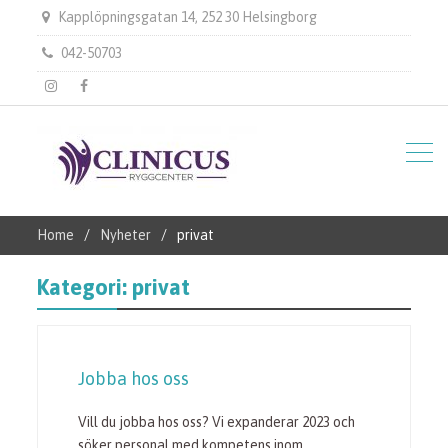
Kapplöpningsgatan 14, 252 30 Helsingborg
042-50703
instagram
Facebook
Home
Nyheter
privat
Kategori:
privat
Jobba hos oss
Vill du jobba hos oss? Vi expanderar 2023 och
söker personal med kompetens inom