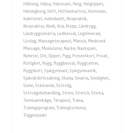
Hållning
,
Hälsa
,
Hälsosam
,
Helg
,
Helgöppet
,
Helsingborg
,
Höft
,
Höftledsartros
,
Hormoner
,
Inaktivitet
,
Individuellt
,
Kiropraktik
,
Kiropraktor
,
Klinik
,
Knä
,
Kropp
,
Ländrygg
,
Ländryggssmärta
,
Ledbesvär
,
Legitimerad
,
Lördag
,
Massageterapeut
,
Massör
,
Medicinsk
Massage
,
Muskulatur
,
Nacke
,
Nackspärr
,
Nyheter
,
Ont
,
Öppet
,
Pigg
,
Presentkort
,
Privat
,
Rörlighet
,
Rygg
,
Ryggbesvär
,
Ryggcenter
,
Ryggskott
,
Sjukgymnast
,
Sjukgymnastik
,
Sjukvårdsförsäkring
,
Skada
,
Smärta
,
Smidighet
,
Sömn
,
Stärkande
,
Stötvåg
,
Stötvågsbehandling
,
Stress
,
Stretch
,
Styrka
,
Tennisarmbåge
,
Terapeut
,
Träna
,
Träningsprogram
,
Träningsschema
,
Triggerpunkt