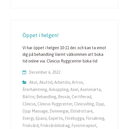
Öppet i helgen!
Vi har öppet i helgen 10-11 dec och kan ta emot
dig på behandling.Varmt välkommen att boka
tid online via: Clinicus Ryggcenter boka tid
December 6, 2022
Akut
,
Akuttid
,
Arbetsliv
,
Artros
,
Återhämtning
,
Avkoppling
,
Axel
,
Axelsmärta
,
Bättre
,
Behandling
,
Besvär
,
Certifierad
,
Clinicus
,
Clinicus Ryggcenter
,
Clinicushbg
,
Djup
,
Djup Massage
,
Domningar
,
Elitidrottare
,
Energi
,
Epassi
,
Expertis
,
Förebygga
,
Försäkring
,
Friskvård
,
Friskvårdsbidrag
,
Fysioterapeut
,