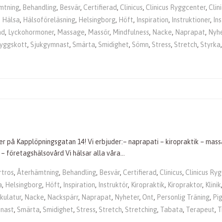
mtning
,
Behandling
,
Besvär
,
Certifierad
,
Clinicus
,
Clinicus Ryggcenter
,
Clin
,
Hälsa
,
Hälsoföreläsning
,
Helsingborg
,
Höft
,
Inspiration
,
Instruktioner
,
Ins
ad
,
Lyckohormoner
,
Massage
,
Massör
,
Mindfulness
,
Nacke
,
Naprapat
,
Nyh
yggskott
,
Sjukgymnast
,
Smärta
,
Smidighet
,
Sömn
,
Stress
,
Stretch
,
Styrka
aler på Kapplöpningsgatan 14! Vi erbjuder:– naprapati – kiropraktik – mas
 – företagshälsovård Vi hälsar alla våra…
rtros
,
Återhämtning
,
Behandling
,
Besvär
,
Certifierad
,
Clinicus
,
Clinicus Ry
a
,
Helsingborg
,
Höft
,
Inspiration
,
Instruktör
,
Kiropraktik
,
Kiropraktor
,
Klinik
kulatur
,
Nacke
,
Nackspärr
,
Naprapat
,
Nyheter
,
Ont
,
Personlig Träning
,
Pi
nast
,
Smärta
,
Smidighet
,
Stress
,
Stretch
,
Stretching
,
Tabata
,
Terapeut
,
T