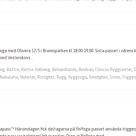
a med Olivera 17/5 i Brunnsparken kl.18.00-19.00. Sista passet i vårens ku
 med Vesterskovs…
ing
,
Bättre
,
Bättre Hållning
,
Behandlande
,
Bindväv
,
Clinicus Ryggcenter
,
D
uskulatur
,
Nyheter
,
Rörlighet
,
Rygg
,
Ryggyoga
,
Smidighet
,
Sömn
,
Trigger
ogapass”! Häromdagen fick deltagarna på YinYoga-passet använda trigger