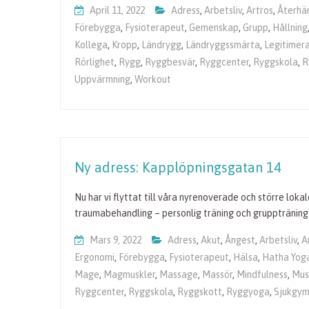
April 11, 2022
Adress
,
Arbetsliv
,
Artros
,
Återhä
Förebygga
,
Fysioterapeut
,
Gemenskap
,
Grupp
,
Hållning
Kollega
,
Kropp
,
Ländrygg
,
Ländryggssmärta
,
Legitimer
Rörlighet
,
Rygg
,
Ryggbesvär
,
Ryggcenter
,
Ryggskola
,
R
Uppvärmning
,
Workout
Ny adress: Kapplöpningsgatan 14
Nu har vi flyttat till våra nyrenoverade och större lok
traumabehandling – personlig träning och gruppträning
Mars 9, 2022
Adress
,
Akut
,
Ångest
,
Arbetsliv
,
A
Ergonomi
,
Förebygga
,
Fysioterapeut
,
Hälsa
,
Hatha Yog
Mage
,
Magmuskler
,
Massage
,
Massör
,
Mindfulness
,
Mus
Ryggcenter
,
Ryggskola
,
Ryggskott
,
Ryggyoga
,
Sjukgym