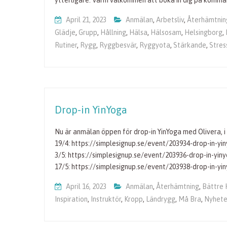
ytterligare. Varm välkommen att boka in dig på komma
April 21, 2023
Anmälan
,
Arbetsliv
,
Återhämtnin
Glädje
,
Grupp
,
Hållning
,
Hälsa
,
Hälsosam
,
Helsingborg
,
Rutiner
,
Rygg
,
Ryggbesvär
,
Ryggyota
,
Stärkande
,
Stres
Drop-in YinYoga
Nu är anmälan öppen för drop-in YinYoga med Olivera, i
19/4: https://simplesignup.se/event/203934-drop-in-yin
3/5: https://simplesignup.se/event/203936-drop-in-yin
17/5: https://simplesignup.se/event/203938-drop-in-y
April 16, 2023
Anmälan
,
Återhämtning
,
Bättre 
Inspiration
,
Instruktör
,
Kropp
,
Ländrygg
,
Må Bra
,
Nyhete