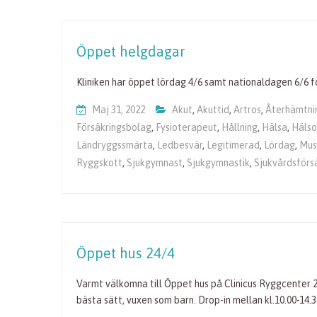
Öppet helgdagar
Kliniken har öppet lördag 4/6 samt nationaldagen 6/6 
Maj 31, 2022
Akut
,
Akuttid
,
Artros
,
Återhämtni
Försäkringsbolag
,
Fysioterapeut
,
Hållning
,
Hälsa
,
Häls
Ländryggssmärta
,
Ledbesvär
,
Legitimerad
,
Lördag
,
Mus
Ryggskott
,
Sjukgymnast
,
Sjukgymnastik
,
Sjukvårdsförs
Öppet hus 24/4
Varmt välkomna till Öppet hus på Clinicus Ryggcenter 2
bästa sätt, vuxen som barn. Drop-in mellan kl.10.00-14.3