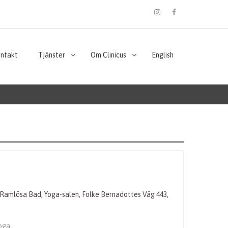
instagram
Facebook
ontakt
Tjänster
Om Clinicus
English
är i Ramlösa Bad, Yoga-salen, Folke Bernadottes Väg 443,
oga