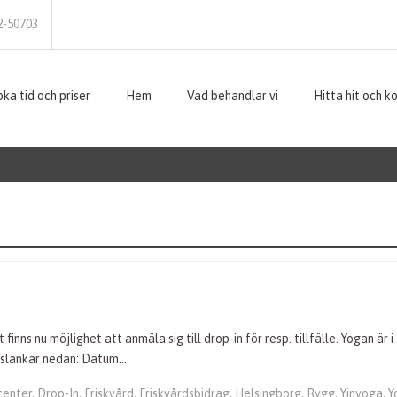
2-50703
ka tid och priser
Hem
Vad behandlar vi
Hitta hit och k
finns nu möjlighet att anmäla sig till drop-in för resp. tillfälle. Yogan 
ingslänkar nedan: Datum…
center
,
Drop-In
,
Friskvård
,
Friskvårdsbidrag
,
Helsingborg
,
Rygg
,
Yinyoga
,
Y