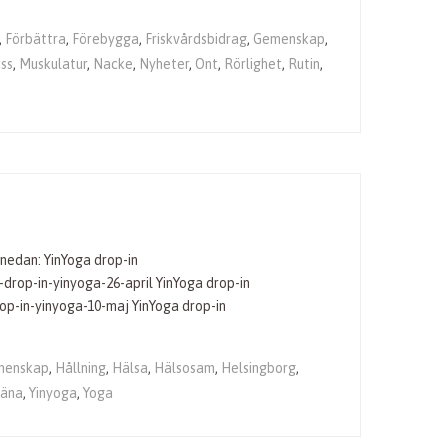
,
Förbättra
,
Förebygga
,
Friskvårdsbidrag
,
Gemenskap
,
ss
,
Muskulatur
,
Nacke
,
Nyheter
,
Ont
,
Rörlighet
,
Rutin
,
 nedan: YinYoga drop-in
-drop-in-yinyoga-26-april YinYoga drop-in
op-in-yinyoga-10-maj YinYoga drop-in
menskap
,
Hållning
,
Hälsa
,
Hälsosam
,
Helsingborg
,
räna
,
Yinyoga
,
Yoga