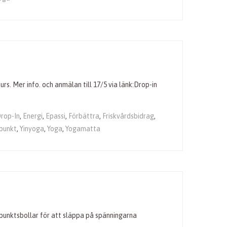
rs. Mer info. och anmälan till 17/5 via länk:Drop-in
rop-In
,
Energi
,
Epassi
,
Förbättra
,
Friskvårdsbidrag
,
punkt
,
Yinyoga
,
Yoga
,
Yogamatta
punktsbollar för att släppa på spänningarna