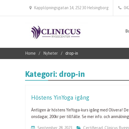
Kapplöpningsgatan 14, 252 30 Helsingborg
04
Bo
Home
Nyheter
drop-in
Kategori:
drop-in
Höstens YinYoga igång
Äntligen är höstens YinYoga-kurs igång med Olivera! Det 
onsdagar, 200kr per tillfälle. Se mer info. och anmäln
September 28, 2023
Certifierad
,
Clinicus Rygg