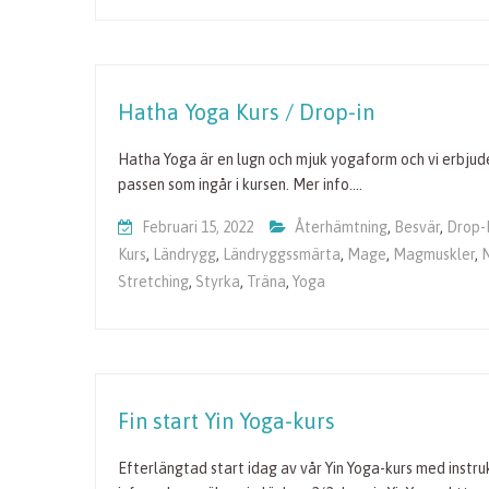
Hatha Yoga Kurs / Drop-in
Hatha Yoga är en lugn och mjuk yogaform och vi erbjuder
passen som ingår i kursen. Mer info.…
Februari 15, 2022
Återhämtning
,
Besvär
,
Drop-
Kurs
,
Ländrygg
,
Ländryggssmärta
,
Mage
,
Magmuskler
,
Stretching
,
Styrka
,
Träna
,
Yoga
Fin start Yin Yoga-kurs
Efterlängtad start idag av vår Yin Yoga-kurs med instruk