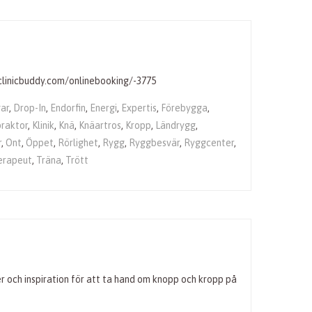
.clinicbuddy.com/onlinebooking/-3775
ar
,
Drop-In
,
Endorfin
,
Energi
,
Expertis
,
Förebygga
,
praktor
,
Klinik
,
Knä
,
Knäartros
,
Kropp
,
Ländrygg
,
r
,
Ont
,
Öppet
,
Rörlighet
,
Rygg
,
Ryggbesvär
,
Ryggcenter
,
erapeut
,
Träna
,
Trött
r och inspiration för att ta hand om knopp och kropp på