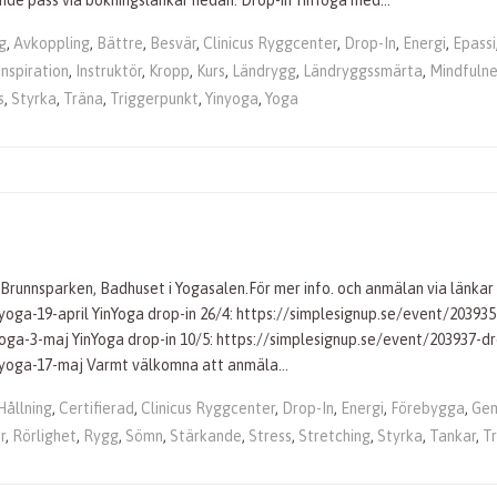
nde pass via bokningslänkar nedan: Drop-in YinYoga med…
g
,
Avkoppling
,
Bättre
,
Besvär
,
Clinicus Ryggcenter
,
Drop-In
,
Energi
,
Epassi
Inspiration
,
Instruktör
,
Kropp
,
Kurs
,
Ländrygg
,
Ländryggssmärta
,
Mindfulne
s
,
Styrka
,
Träna
,
Triggerpunkt
,
Yinyoga
,
Yoga
 Brunnsparken, Badhuset i Yogasalen.För mer info. och anmälan via länkar
yoga-19-april YinYoga drop-in 26/4: https://simplesignup.se/event/203935
yoga-3-maj YinYoga drop-in 10/5: https://simplesignup.se/event/203937-dr
inyoga-17-maj Varmt välkomna att anmäla…
Hållning
,
Certifierad
,
Clinicus Ryggcenter
,
Drop-In
,
Energi
,
Förebygga
,
Ge
r
,
Rörlighet
,
Rygg
,
Sömn
,
Stärkande
,
Stress
,
Stretching
,
Styrka
,
Tankar
,
T