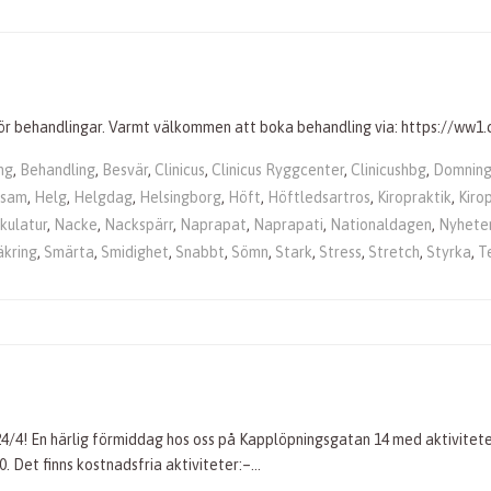
för behandlingar. Varmt välkommen att boka behandling via: https://ww1
ng
,
Behandling
,
Besvär
,
Clinicus
,
Clinicus Ryggcenter
,
Clinicushbg
,
Domning
osam
,
Helg
,
Helgdag
,
Helsingborg
,
Höft
,
Höftledsartros
,
Kiropraktik
,
Kiro
kulatur
,
Nacke
,
Nackspärr
,
Naprapat
,
Naprapati
,
Nationaldagen
,
Nyhete
äkring
,
Smärta
,
Smidighet
,
Snabbt
,
Sömn
,
Stark
,
Stress
,
Stretch
,
Styrka
,
T
4/4! En härlig förmiddag hos oss på Kapplöpningsgatan 14 med aktivitete
0. Det finns kostnadsfria aktiviteter:–…