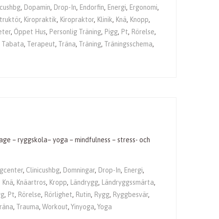
icushbg
,
Dopamin
,
Drop-In
,
Endorfin
,
Energi
,
Ergonomi
,
truktör
,
Kiropraktik
,
Kiropraktor
,
Klinik
,
Knä
,
Knopp
,
eter
,
Öppet Hus
,
Personlig Träning
,
Pigg
,
Pt
,
Rörelse
,
,
Tabata
,
Terapeut
,
Träna
,
Träning
,
Träningsschema
,
sage – ryggskola– yoga – mindfulness – stress- och
ggcenter
,
Clinicushbg
,
Domningar
,
Drop-In
,
Energi
,
,
Knä
,
Knäartros
,
Kropp
,
Ländrygg
,
Ländryggssmärta
,
gg
,
Pt
,
Rörelse
,
Rörlighet
,
Rutin
,
Rygg
,
Ryggbesvär
,
räna
,
Trauma
,
Workout
,
Yinyoga
,
Yoga