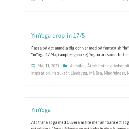
YinYoga drop-in 17/5
Passa på att anmäla dig och var med på fantastisk YinYog
YinYoga 17 Maj (simplesignup.se) Yogan är i samarbete
Maj 11, 2023
Anmälan
,
Återhämtning
,
Avkoppl
Inspiration
,
Instruktör
,
Ländrygg
,
Må Bra
,
Mindfulness
,
M
YinYoga
Att träna Yoga med Olivera är lite mer än ”bara ett Y