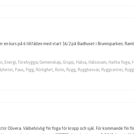
 en kurs på 6 tillfällen med start 16/2 på Badhuset i Brunnsparken, Ramlö
In
,
Energi
,
Förebygga
,
Gemenskap
,
Grupp
,
Hälsa
,
Hälsosam
,
Hatha Yoga
,
H
Nyheter
,
Paus
,
Pigg
,
Rörlighet
,
Rutin
,
Rygg
,
Ryggbesvär
,
Ryggcenter
,
Rygg
tör Olivera. Välbehövlig Yin Yoga för kropp och själ. För kommande Yin Yo